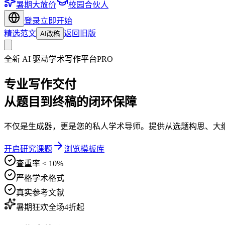
暑期大放价
校园合伙人
登录
立即开始
精选范文
返回旧版
AI改稿
全新 AI 驱动学术写作平台
PRO
专业写作交付
从题目到终稿的闭环保障
不仅是生成器，更是您的私人学术导师。提供从选题构思、大
开启研究课题
浏览模板库
查重率 < 10%
严格学术格式
真实参考文献
暑期狂欢
全场4折起