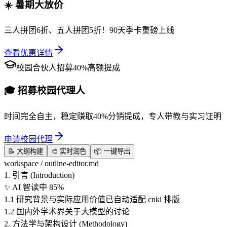
☀️ 暑期大放价
三人拼团6折、五人拼团5折！90天季卡重磅上线
查看优惠详情
校园合伙人招募
40%高额提成
🎓 招募校园代理人
时间完全自主，稳定赚取40%分销提成，专人带教与实习证明
申请校园代理
📝 大纲构建
🎨 实时润色
📦 一键导出
workspace / outline-editor.md
1. 引言 (Introduction)
✨ AI 智读中 85%
1.1 研究背景与实际应用价值
已自动适配 cnki 排版
1.2 国内外学术界关于大模型的讨论
2. 方法学与架构设计 (Methodology)