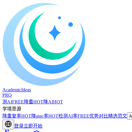
A
cademic
I
deas
PRO
测AI
FREE
降重
HOT
降AI
HOT
学境思源
降重复率
HOT
降aigc率
HOT
检测AI率
FREE
优势对比
精选范文
登录
立即开始