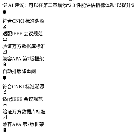
💡 AI 建议：可以在第二章增添“2.3 性能评估指标体系”以提
🛡️
符合
CNKI 标准溯源
🔬
适配
IEEE 会议规范
📜
验证
万方数据库标准
📐
兼容
APA 第7版框架
🔋
自动
排版降重阀
🛡️
符合
CNKI 标准溯源
🔬
适配
IEEE 会议规范
📜
验证
万方数据库标准
📐
兼容
APA 第7版框架
🔋