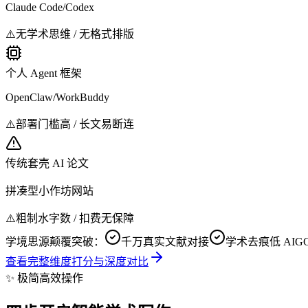
Claude Code/Codex
⚠️
无学术思维 / 无格式排版
个人 Agent 框架
OpenClaw/WorkBuddy
⚠️
部署门槛高 / 长文易断连
传统套壳 AI 论文
拼凑型小作坊网站
⚠️
粗制水字数 / 扣费无保障
学境思源颠覆突破：
千万真实文献对接
学术去痕低 AIGC
查看完整维度打分与深度对比
✨ 极简高效操作