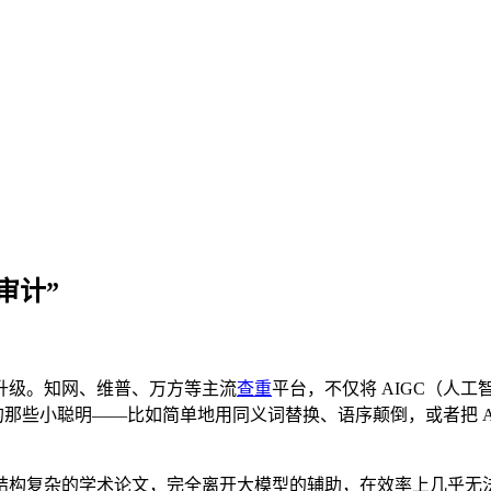
审计”
升级。知网、维普、万方等主流
查重
平台，不仅将 AIGC（人
的那些小聪明——比如简单地用同义词替换、语序颠倒，或者把 
结构复杂的学术论文，完全离开大模型的辅助，在效率上几乎无