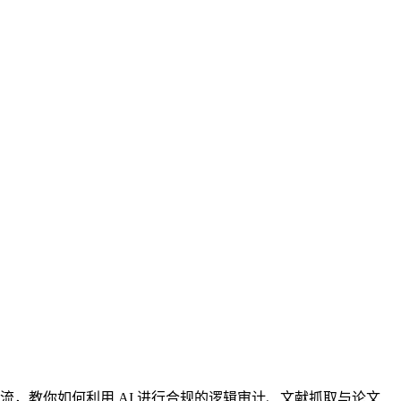
作流，教你如何利用 AI 进行合规的逻辑审计、文献抓取与论文