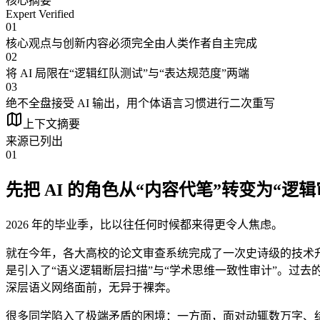
核心摘要
Expert Verified
01
核心观点与创新内容必须完全由人类作者自主完成
02
将 AI 局限在“逻辑红队测试”与“表达规范度”两端
03
绝不全盘接受 AI 输出，用个体语言习惯进行二次重写
上下文摘要
来源已列出
01
先把 AI 的角色从“内容代笔”转变为“逻辑
2026 年的毕业季，比以往任何时候都来得更令人焦虑。
就在今年，各大高校的论文审查系统完成了一次史诗级的技术
是引入了“语义逻辑断层扫描”与“学术思维一致性审计”。过去
深层语义网络面前，无异于裸奔。
很多同学陷入了极端矛盾的困境：一方面，面对动辄数万字、