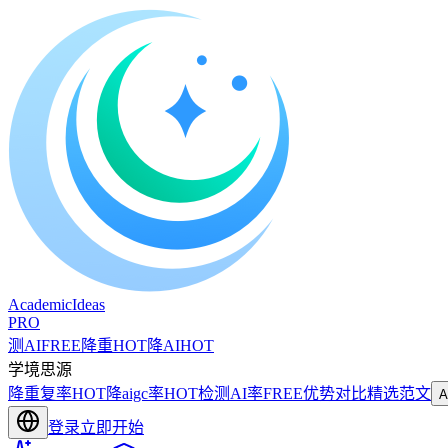
A
cademic
I
deas
PRO
测AI
FREE
降重
HOT
降AI
HOT
学境思源
降重复率
HOT
降aigc率
HOT
检测AI率
FREE
优势对比
精选范文
登录
立即开始