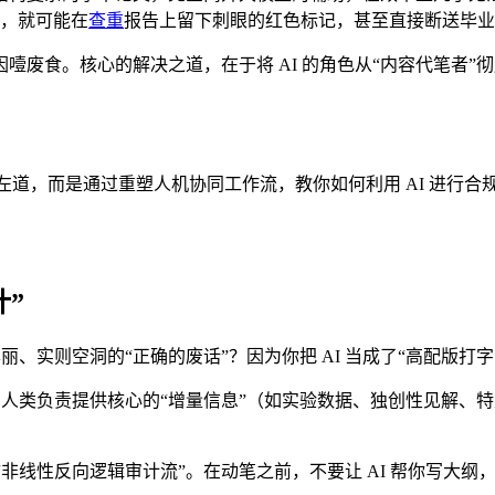
洞，就可能在
查重
报告上留下刺眼的红色标记，甚至直接断送毕业
废食。核心的解决之道，在于将 AI 的角色从“内容代笔者”彻
门左道，而是通过重塑人机协同工作流，教你如何利用 AI 进行
计”
丽、实则空洞的“正确的废话”？因为你把 AI 当成了“高配版打字
：人类负责提供核心的“增量信息”（如实验数据、独创性见解、特定
升级为“非线性反向逻辑审计流”。在动笔之前，不要让 AI 帮你写大