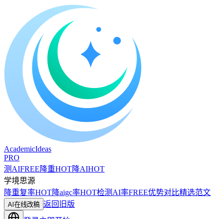
A
cademic
I
deas
PRO
测AI
FREE
降重
HOT
降AI
HOT
学境思源
降重复率
HOT
降aigc率
HOT
检测AI率
FREE
优势对比
精选范文
返回旧版
AI在线改稿