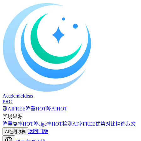
A
cademic
I
deas
PRO
测AI
FREE
降重
HOT
降AI
HOT
学境思源
降重复率
HOT
降aigc率
HOT
检测AI率
FREE
优势对比
精选范文
返回旧版
AI在线改稿