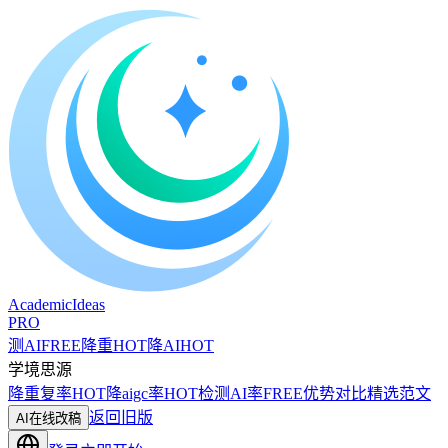
A
cademic
I
deas
PRO
测AI
FREE
降重
HOT
降AI
HOT
学境思源
降重复率
HOT
降aigc率
HOT
检测AI率
FREE
优势对比
精选范文
返回旧版
AI在线改稿