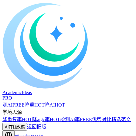
A
cademic
I
deas
PRO
测AI
FREE
降重
HOT
降AI
HOT
学境思源
降重复率
HOT
降aigc率
HOT
检测AI率
FREE
优势对比
精选范文
返回旧版
AI在线改稿