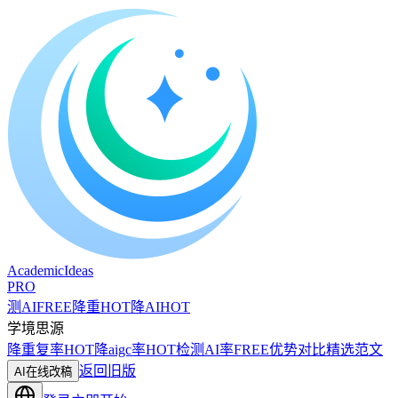
A
cademic
I
deas
PRO
测AI
FREE
降重
HOT
降AI
HOT
学境思源
降重复率
HOT
降aigc率
HOT
检测AI率
FREE
优势对比
精选范文
返回旧版
AI在线改稿