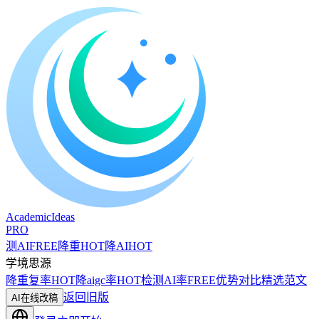
A
cademic
I
deas
PRO
测AI
FREE
降重
HOT
降AI
HOT
学境思源
降重复率
HOT
降aigc率
HOT
检测AI率
FREE
优势对比
精选范文
返回旧版
AI在线改稿