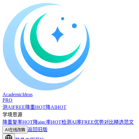
A
cademic
I
deas
PRO
测AI
FREE
降重
HOT
降AI
HOT
学境思源
降重复率
HOT
降aigc率
HOT
检测AI率
FREE
优势对比
精选范文
返回旧版
AI在线改稿